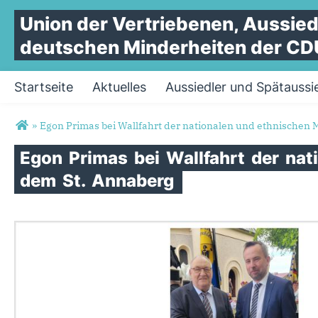
Union
der
Vertriebenen,
Aussied
deutschen
Minderheiten
der
CD
Startseite
Aktuelles
Aussiedler und Spätaussi
Sie sind hier
»
Egon Primas bei Wallfahrt der nationalen und ethnischen 
Egon
Primas
bei
Wallfahrt
der
nat
dem
St.
Annaberg