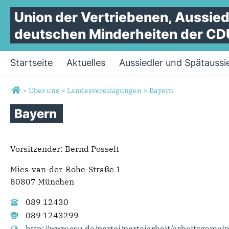
Union
der
Vertriebenen,
Aussied
deutschen
Minderheiten
der
CD
Startseite
Aktuelles
Aussiedler und Spätaussi
Sie sind hier
»
Über uns
»
Landesvereinigungen
»
Bayern
Bayern
Vorsitzender: Bernd Posselt
Mies-van-der-Rohe-Straße 1
80807 München
089 12430
089 1243299
http://www.csu.de/partei/parteiarbeit/arbeitsgemei