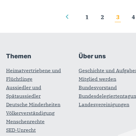
Seiten
1
2
3
4
Fußbereich
Themen
Über uns
Heimatvertriebene und
Geschichte und Aufgabe
Flüchtlinge
Mitglied werden
Aussiedler und
Bundesvorstand
Spätaussiedler
Bundesdelegiertentagu
Deutsche Minderheiten
Landesvereinigungen
Völkerverständigung
Menschenrechte
SED-Unrecht