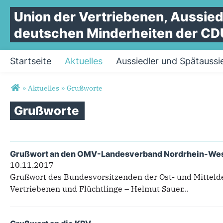
Union
der
Vertriebenen,
Aussied
deutschen
Minderheiten
der
CD
Startseite
Aktuelles
Aussiedler und Spätaussi
Sie sind hier
»
Aktuelles
»
Grußworte
Grußworte
Grußwort an den OMV-Landesverband Nordrhein-Wes
10.11.2017
Grußwort des Bundesvorsitzenden der Ost- und Mitteld
Vertriebenen und Flüchtlinge – Helmut Sauer...